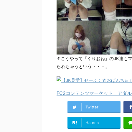
↑こうやって「くりおね」のJK達も
られちゃうという・・・。
FC2コンテンツマーケット アダル
Twitter
Hatena