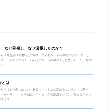
？ なぜ隆盛し、なぜ衰退したのか？
から研究を続けて書いたブルマーの研究本。 私が学生の頃ブルマーと
にスカートの下に履く、いわばパンチラの敵のような思いだった。 なの
...
行とは
かりではもう楽しめない。最近はネット上の読めるコンテンツに夢中
ターをやりつつ、その他にもライターが複数集まって、いろんなネタに
えて ...