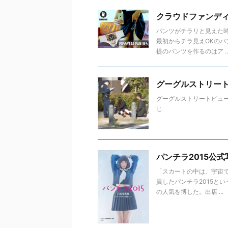
クラウドファンデ
パンツがチラリと見えた
最初からチラ見えOKのパ
提のパンツを作るのはア ..
グーグルストリート
グーグルストリートビュー
じ
パンチラ2015公
「スカートの中は、宇宙で
員したパンチラ2015と
の人気を博した。出店 ...