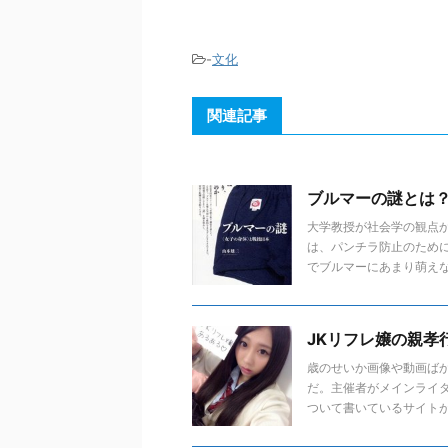
-
文化
関連記事
ブルマーの謎とは
大学教授が社会学の観点
は、パンチラ防止のため
でブルマーにあまり萌えない 
JKリフレ嬢の親孝
歳のせいか画像や動画ば
だ。主催者がメインライ
ついて書いているサイトが増