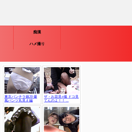
痴漢
ハメ撮り